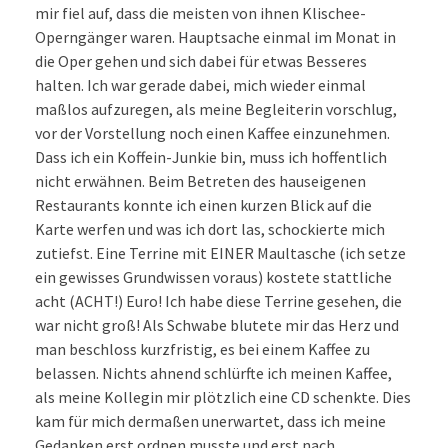
mir fiel auf, dass die meisten von ihnen Klischee-
Operngänger waren. Hauptsache einmal im Monat in
die Oper gehen und sich dabei für etwas Besseres
halten. Ich war gerade dabei, mich wieder einmal
maßlos aufzuregen, als meine Begleiterin vorschlug,
vor der Vorstellung noch einen Kaffee einzunehmen.
Dass ich ein Koffein-Junkie bin, muss ich hoffentlich
nicht erwähnen. Beim Betreten des hauseigenen
Restaurants konnte ich einen kurzen Blick auf die
Karte werfen und was ich dort las, schockierte mich
zutiefst. Eine Terrine mit EINER Maultasche (ich setze
ein gewisses Grundwissen voraus) kostete stattliche
acht (ACHT!) Euro! Ich habe diese Terrine gesehen, die
war nicht groß! Als Schwabe blutete mir das Herz und
man beschloss kurzfristig, es bei einem Kaffee zu
belassen. Nichts ahnend schlürfte ich meinen Kaffee,
als meine Kollegin mir plötzlich eine CD schenkte. Dies
kam für mich dermaßen unerwartet, dass ich meine
Gedanken erst ordnen musste und erst nach