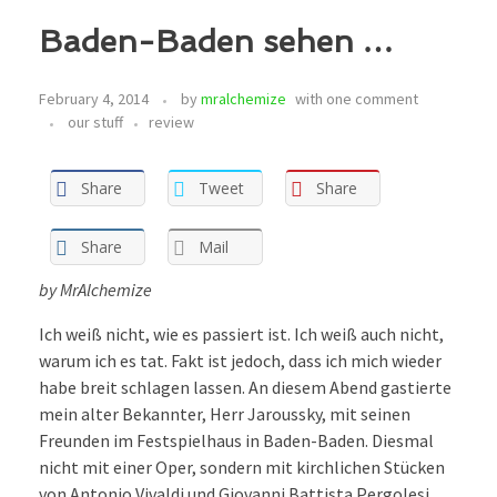
Baden-Baden sehen …
February 4, 2014
by
mralchemize
with
one comment
our stuff
review
Share
Tweet
Share
Share
Mail
by MrAlchemize
Ich weiß nicht, wie es passiert ist. Ich weiß auch nicht,
warum ich es tat. Fakt ist jedoch, dass ich mich wieder
habe breit schlagen lassen. An diesem Abend gastierte
mein alter Bekannter, Herr Jaroussky, mit seinen
Freunden im Festspielhaus in Baden-Baden. Diesmal
nicht mit einer Oper, sondern mit kirchlichen Stücken
von Antonio Vivaldi und Giovanni Battista Pergolesi.