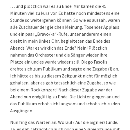
… und plötzlich war es zu Ende. Mir kamen die 45
Minuten viel zu kurz vor. Es hätte noch mindestens eine
Stunde so weitergehen können. So wie es aussah, waren
alle Zuschauer der gleichen Meinung. Tosender Applaus
und ein paar „Bravo/-a“-Rufe, unter anderem einen
direkt in mein linkes Ohr, begleiteten das Ende des
Abends. War es wirklich das Ende? Nein! Plötzlich
nahmen das Orchester und die Sänger wieder ihre
Plätze ein und es wurde wieder still. Diego Fasolis
drehte sich zum Publikum und sagte eine Zugabe (!) an.
Ich hätte es bis zu diesem Zeitpunkt nicht für möglich
gehalten, aber es gab tatsächlich eine Zugabe, so wie
bei einem Rockkonzert! Nach dieser Zugabe war der
Abend nun endgültig zu Ende. Die Lichter gingen an und
das Publikum erhob sich langsam und schob sich zu den
Ausgängen.
Nun fing das Warten an. Worauf? Auf die Signierstunde.
Ja, es gab tatsächlich auch noch eine Signierstunde mit